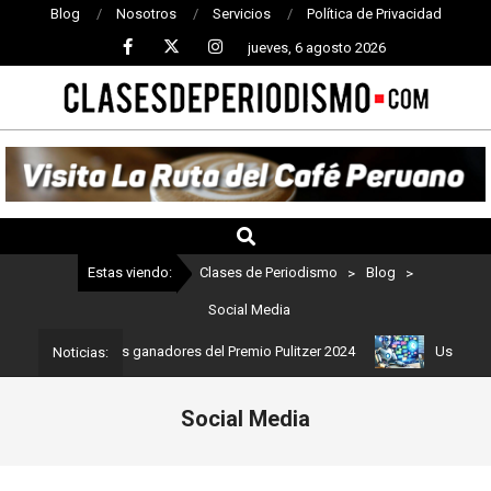
Blog
Nosotros
Servicios
Política de Privacidad
jueves, 6 agosto 2026
CLASES
DE
PERIODISMO
Estas viendo:
Clases de Periodismo
>
Blog
>
Social Media
 Estos son los ganadores del Premio Pulitzer 2024
Usuarios de C
Noticias:
Social Media