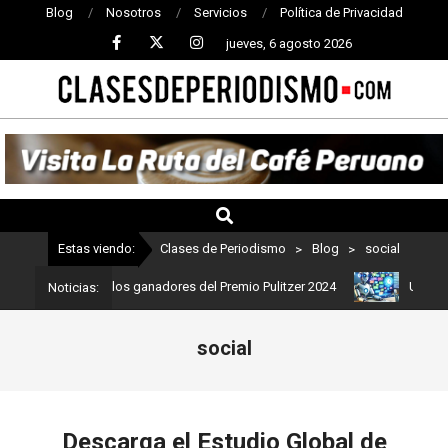
Blog
Nosotros
Servicios
Política de Privacidad
jueves, 6 agosto 2026
CLASES
DE
PERIODISMO
Estas viendo:
Clases de Periodismo
>
Blog
>
social
mo: Estos son los ganadores del Premio Pulitzer 2024
Usuarios de
Noticias:
social
Descarga el Estudio Global de