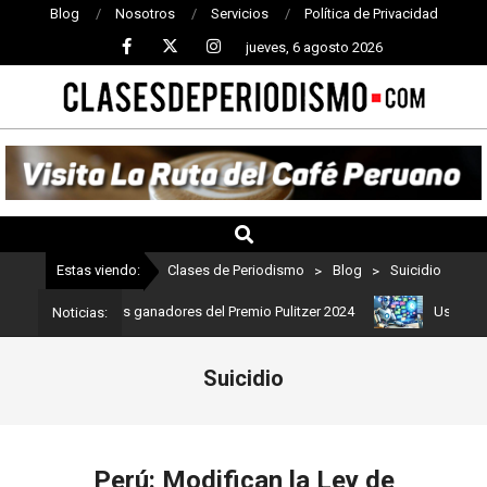
Blog
Nosotros
Servicios
Política de Privacidad
jueves, 6 agosto 2026
CLASES
DE
PERIODISMO
Estas viendo:
Clases de Periodismo
>
Blog
>
Suicidio
: Estos son los ganadores del Premio Pulitzer 2024
Usuarios de C
Noticias:
Suicidio
Perú: Modifican la Ley de