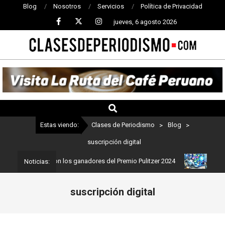
Blog
Nosotros
Servicios
Política de Privacidad
jueves, 6 agosto 2026
CLASES
DE
PERIODISMO
Estas viendo:
Clases de Periodismo
>
Blog
>
suscripción digital
odismo: Estos son los ganadores del Premio Pulitzer 2024
Usuario
Noticias:
suscripción digital