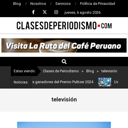
Blog
Nosotros
Servicios
Política de Privacidad
jueves, 6 agosto 2026
CLASES
DE
PERIODISMO
Estas viendo:
Clases de Periodismo
>
Blog
>
televisión
 Estos son los ganadores del Premio Pulitzer 2024
Usuarios de C
Noticias:
televisión