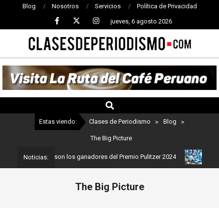
Blog
Nosotros
Servicios
Política de Privacidad
jueves, 6 agosto 2026
CLASES
DE
PERIODISMO
Estas viendo:
Clases de Periodismo
>
Blog
>
The Big Picture
riodismo: Estos son los ganadores del Premio Pulitzer 2024
Usuar
Noticias:
The Big Picture