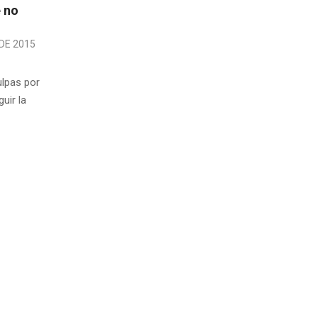
e no
DE 2015
ulpas por
guir la