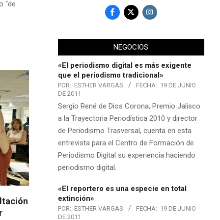
o “de
NEGOCIOS
«El periodismo digital es más exigente
que el periodismo tradicional»
POR:
ESTHER VARGAS
FECHA:
19 DE JUNIO
DE 2011
Sergio René de Dios Corona, Premio Jalisco
a la Trayectoria Periodística 2010 y director
de Periodismo Trasversal, cuenta en esta
entrevista para el Centro de Formación de
Periodismo Digital su experiencia haciendo
periodismo digital.
«El reportero es una especie en total
extinción»
ltación
POR:
ESTHER VARGAS
FECHA:
19 DE JUNIO
r
DE 2011