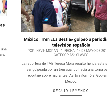
bre
México: Tren «La Bestia» golpeó a periodi
televisión española
r una
POR:
KEVIN MORÁN
FECHA:
14 DE MAYO DE 20
ica,
CATEGORÍAS:
CLAVES
La reportera de TVE Teresa Mora resultó herida este 
ser golpeada por un tren cuando hacía una toma p
reportaje sobre migrantes. Así lo informó el Gobie
México.
SEGUIR LEYENDO