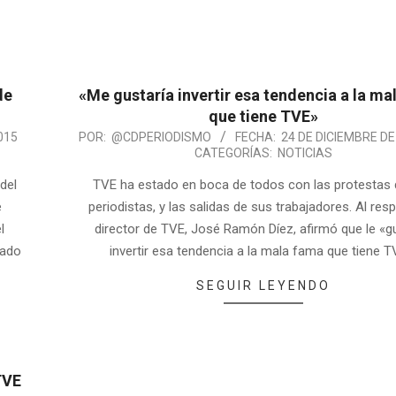
de
«Me gustaría invertir esa tendencia a la ma
que tiene TVE»
015
POR:
@CDPERIODISMO
FECHA:
24 DE DICIEMBRE DE
CATEGORÍAS:
NOTICIAS
del
TVE ha estado en boca de todos con las protestas
e
periodistas, y las salidas de sus trabajadores. Al resp
l
director de TVE, José Ramón Díez, afirmó que le «g
rado
invertir esa tendencia a la mala fama que tiene T
SEGUIR LEYENDO
TVE