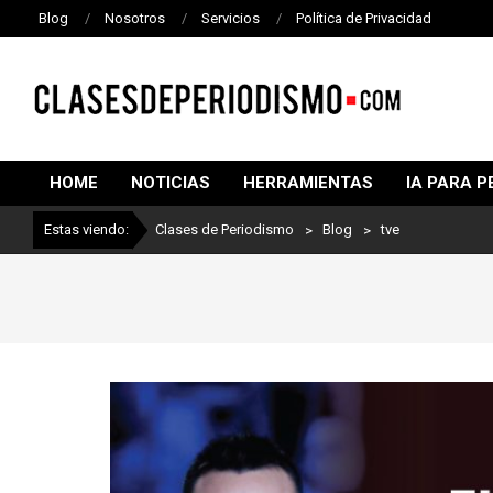
Blog
Nosotros
Servicios
Política de Privacidad
CLASES
DE
HOME
NOTICIAS
HERRAMIENTAS
IA PARA P
PERIODISMO
Estas viendo:
Clases de Periodismo
>
Blog
>
tve