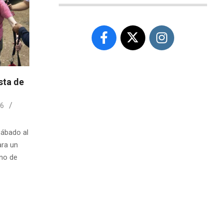
sta de
16
sábado al
ara un
rno de