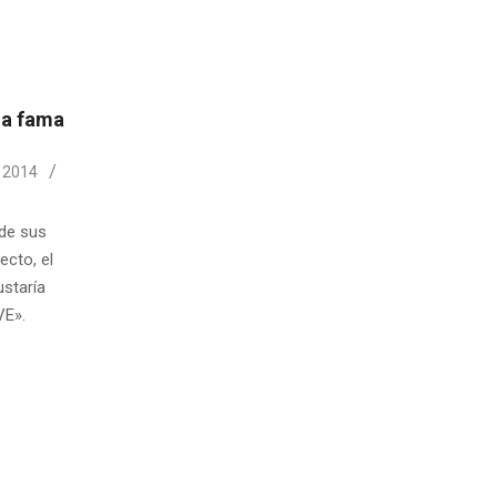
la fama
 2014
 de sus
ecto, el
ustaría
VE».