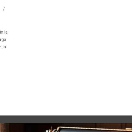
4
n la
urga
e la