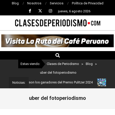
Blog
Nosotros
Servicios
Política de Privacidad
jueves, 6 agosto 2026
CLASES
DE
PERIODISMO
Estas viendo:
Clases de Periodismo
>
Blog
>
uber del fotoperiodismo
eriodismo: Estos son los ganadores del Premio Pulitzer 2024
Usua
Noticias:
uber del fotoperiodismo