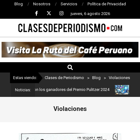
Blog
Nosotros
Servicios
Política de Privacidad
jueves, 6 agosto 2026
CLASES
DE
PERIODISMO
Estas viendo:
Clases de Periodismo
>
Blog
>
Violaciones
odismo: Estos son los ganadores del Premio Pulitzer 2024
Usuario
Noticias:
Violaciones