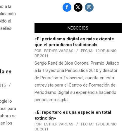
ó a la
plicación
ido al
NEGOCIOS
aelíes
.
«El periodismo digital es más exigente
que el periodismo tradicional»
POR:
ESTHER VARGAS
FECHA:
19 DE JUNIO
DE 2011
Sergio René de Dios Corona, Premio Jalisco
a la Trayectoria Periodística 2010 y director
da en
de Periodismo Trasversal, cuenta en esta
entrevista para el Centro de Formación de
015
Periodismo Digital su experiencia haciendo
periodismo digital.
gle lo
real para
«El reportero es una especie en total
 ahora se
extinción»
 en los
POR:
ESTHER VARGAS
FECHA:
19 DE JUNIO
DE 2011