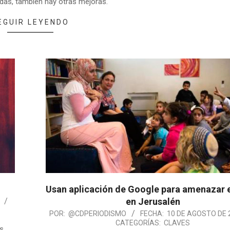
das, también hay otras mejoras.
EGUIR LEYENDO
Usan aplicación de Google para amenazar 
en Jerusalén
POR:
@CDPERIODISMO
FECHA:
10 DE AGOSTO DE 
CATEGORÍAS:
CLAVES
os