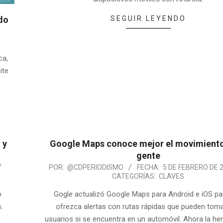
ndo
SEGUIR LEYENDO
ca,
ite
 y
Google Maps conoce mejor el movimiento
gente
POR:
@CDPERIODISMO
FECHA:
5 DE FEBRERO DE 
CATEGORÍAS:
CLAVES
o
Gogle actualizó Google Maps para Android e iOS pa
.
ofrezca alertas con rutas rápidas que pueden tom
usuarios si se encuentra en un automóvil. Ahora la he