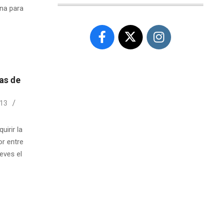
ona para
as de
013
irir la
or entre
eves el