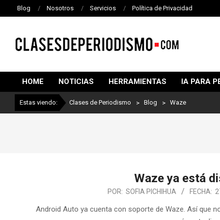
Blog
Nosotros
Servicios
Política de Privacidad
CLASES
DE
HOME
NOTICIAS
HERRAMIENTAS
IA PARA P
PERIODISMO
Estas viendo:
Clases de Periodismo
>
Blog
>
Waze
Waze ya está di
POR:
SOFIA PICHIHUA
FECHA:
2
Android Auto ya cuenta con soporte de Waze. Así que no s