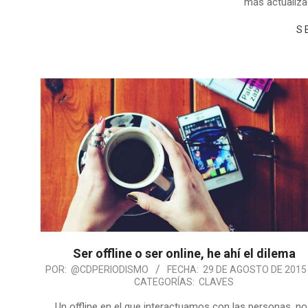
más actualiza
S
Ser offline o ser online, he ahí el dilema
POR:
@CDPERIODISMO
FECHA:
29 DE AGOSTO DE 2015
CATEGORÍAS:
CLAVES
Un offline en el que interactuamos con las personas, n