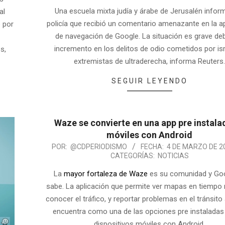
Una escuela mixta judía y árabe de Jerusalén inform
al
policía que recibió un comentario amenazante en la a
o por
de navegación de Google. La situación es grave deb
incremento en los delitos de odio cometidos por isr
s,
extremistas de ultraderecha, informa Reuters
SEGUIR LEYENDO
Waze se convierte en una app pre instala
móviles con Android
POR:
@CDPERIODISMO
FECHA:
4 DE MARZO DE 2
CATEGORÍAS:
NOTICIAS
La
mayor fortaleza de Waze
es su comunidad y Goo
sabe. La aplicación que permite ver mapas en tiempo 
conocer el tráfico, y reportar problemas en el tránsito
encuentra como una de las opciones pre instaladas
dispositivos móviles con Android.