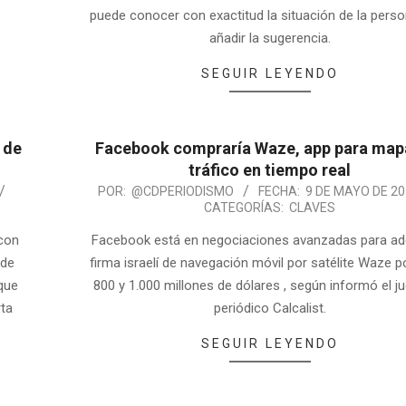
puede conocer con exactitud la situación de la pers
añadir la sugerencia.
SEGUIR LEYENDO
 de
Facebook compraría Waze, app para map
tráfico en tiempo real
POR:
@CDPERIODISMO
FECHA:
9 DE MAYO DE 2
CATEGORÍAS:
CLAVES
con
Facebook está en negociaciones avanzadas para adqu
 de
firma israelí de navegación móvil por satélite Waze p
 que
800 y 1.000 millones de dólares , según informó el ju
rta
periódico Calcalist.
SEGUIR LEYENDO