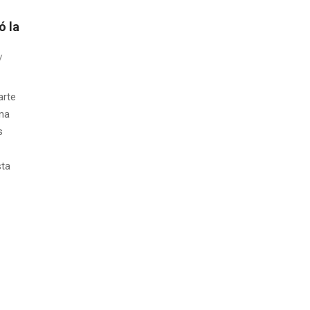
ó la
arte
una
s
sta