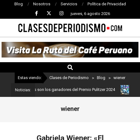
Blog
Nosotros
Servicios
Política de Privacidad
jueves, 6 agosto 2026
CLASES
DE
PERIODISMO
Estas viendo:
Clases de Periodismo
>
Blog
>
wiener
periodismo: Estos son los ganadores del Premio Pulitzer 2024
Usu
Noticias:
wiener
Gabriela Wiener: «El