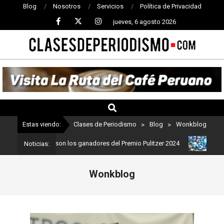
Blog
Nosotros
Servicios
Política de Privacidad
jueves, 6 agosto 2026
CLASES
DE
PERIODISMO
Estas viendo:
Clases de Periodismo
>
Blog
>
Wonkblog
riodismo: Estos son los ganadores del Premio Pulitzer 2024
Usuar
Noticias:
Wonkblog