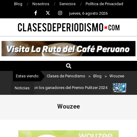
Blog
Nosotros
Servicios
Política de Privacidad
jueves, 6 agosto 2026
CLASES
DE
PERIODISMO
Estas viendo:
Clases de Periodismo
>
Blog
>
Wouzee
iodismo: Estos son los ganadores del Premio Pulitzer 2024
Usuari
Noticias:
Wouzee