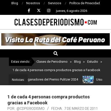
Blog
Nosotros
Servicios
Política de Privacidad
jueves, 6 agosto 2026
CLASES
DE
PERIODISMO
Estas viendo:
Clases de Periodismo
>
Blog
>
Estudio
>
1 de cada 4 personas compra productos gracias a Facebook
: Estos son los ganadores del Premio Pulitzer 2024
Usuarios de 
Noticias:
1 de cada 4 personas compra productos
gracias a Facebook
POR:
@CDPERIODISMO
FECHA:
7 DE MARZO DE 2011