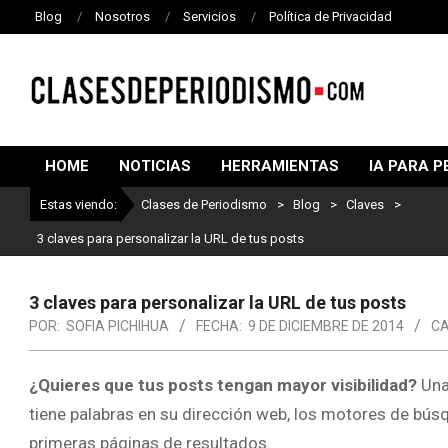
Blog
Nosotros
Servicios
Política de Privacidad
CLASES
DE
HOME
NOTICIAS
HERRAMIENTAS
IA PARA P
PERIODISMO
Estas viendo:
Clases de Periodismo
>
Blog
>
Claves
>
3 claves para personalizar la URL de tus posts
3 claves para personalizar la URL de tus posts
POR:
SOFIA PICHIHUA
FECHA:
9 DE DICIEMBRE DE 2014
CA
¿Quieres que tus posts tengan mayor visibilidad?
Una 
tiene palabras en su dirección web, los motores de bú
primeras páginas de resultados.