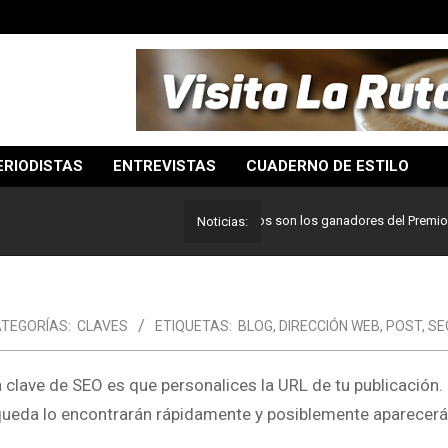
ERIODISTAS
ENTREVISTAS
CUADERNO DE ESTILO
Lo mejor del periodismo: Estos son los ganadores del Premio Pulitze
Noticias:
TEGORÍAS:
CLAVES
ETIQUETAS:
BLOG
,
DIRECCIÓN WEB
,
POST
,
SE
clave de SEO es que personalices la URL de tu publicación. 
squeda lo encontrarán rápidamente y posiblemente aparecerá