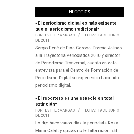
NEGOCIOS
«El periodismo digital es más exigente
que el periodismo tradicional»
POR:
ESTHER VARGAS
FECHA:
19 DE JUNIO
DE 2011
Sergio René de Dios Corona, Premio Jalisco
a la Trayectoria Periodística 2010 y director
de Periodismo Trasversal, cuenta en esta
entrevista para el Centro de Formación de
Periodismo Digital su experiencia haciendo
periodismo digital.
«El reportero es una especie en total
extinción»
POR:
ESTHER VARGAS
FECHA:
19 DE JUNIO
DE 2011
Lo dijo hace varios días la periodista Rosa
María Calaf, y quizás no le falta razón. «El