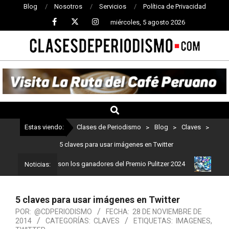
Blog
Nosotros
Servicios
Política de Privacidad
miércoles, 5 agosto 2026
CLASES
DE
PERIODISMO
Estas viendo:
Clases de Periodismo
>
Blog
>
Claves
>
5 claves para usar imágenes en Twitter
riodismo: Estos son los ganadores del Premio Pulitzer 2024
Usuar
Noticias:
5 claves para usar imágenes en Twitter
POR:
@CDPERIODISMO
FECHA:
28 DE NOVIEMBRE DE
2014
CATEGORÍAS:
CLAVES
ETIQUETAS:
IMAGENES
,