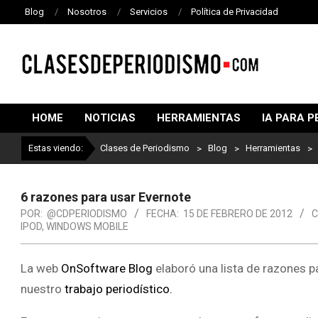
Blog
Nosotros
Servicios
Política de Privacidad
CLASES
DE
HOME
NOTICIAS
HERRAMIENTAS
IA PARA P
PERIODISMO
Estas viendo:
Clases de Periodismo
>
Blog
>
Herramientas
>
6 razones para usar Evernote
POR:
@CDPERIODISMO
FECHA:
15 DE FEBRERO DE 2012
C
IPOD
,
WINDOWS MOBILE
La web
OnSoftware Blog
elaboró una lista de razones pa
nuestro
trabajo periodístico.