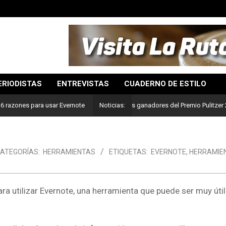
ERIODISTAS
ENTREVISTAS
CUADERNO DE ESTILO
Lo mejor del periodismo: Estos son los ganadores del Premio Pulitzer 2024
6 razones para usar Evernote
Noticias:
ATEGORÍAS:
HERRAMIENTAS
ETIQUETAS:
EVERNOTE
,
HERRAMIE
ra utilizar Evernote, una herramienta que puede ser muy útil