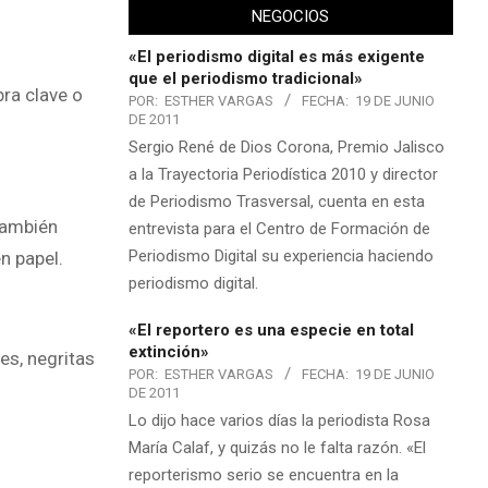
NEGOCIOS
«El periodismo digital es más exigente
que el periodismo tradicional»
bra clave o
POR:
ESTHER VARGAS
FECHA:
19 DE JUNIO
DE 2011
Sergio René de Dios Corona, Premio Jalisco
a la Trayectoria Periodística 2010 y director
de Periodismo Trasversal, cuenta en esta
 también
entrevista para el Centro de Formación de
Periodismo Digital su experiencia haciendo
n papel.
periodismo digital.
«El reportero es una especie en total
extinción»
es, negritas
POR:
ESTHER VARGAS
FECHA:
19 DE JUNIO
DE 2011
Lo dijo hace varios días la periodista Rosa
María Calaf, y quizás no le falta razón. «El
reporterismo serio se encuentra en la