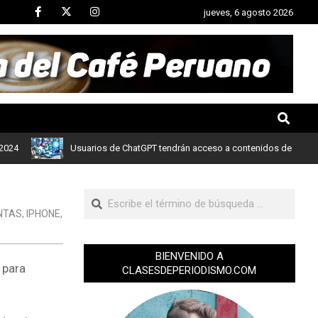
jueves, 6 agosto 2026
Usuarios de ChatGPT tendrán acceso a contenidos de noticias de 
NTAS
,
IPHONE
,
BIENVENIDO A
 para
CLASESDEPERIODISMO.COM