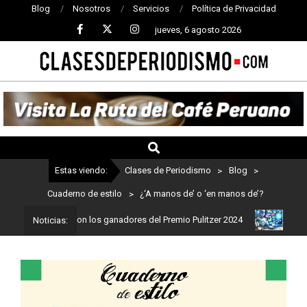
Blog
Nosotros
Servicios
Política de Privacidad
jueves, 6 agosto 2026
CLASES
DE
PERIODISMO
Estas viendo:
Clases de Periodismo
>
Blog
>
Cuaderno de estilo
>
¿‘A manos de’ o ‘en manos de’?
iodismo: Estos son los ganadores del Premio Pulitzer 2024
Usuari
Noticias: