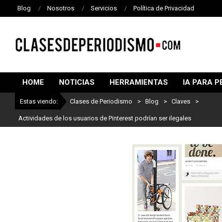
Blog
Nosotros
Servicios
Política de Privacidad
CLASES
DE
HOME
NOTICIAS
HERRAMIENTAS
IA PARA P
PERIODISMO
Estas viendo:
Clases de Periodismo
>
Blog
>
Claves
>
Actividades de los usuarios de Pinterest podrían ser ilegales