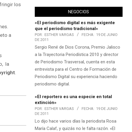
ringir los
NEGOCIOS
«El periodismo digital es más exigente
nes.
que el periodismo tradicional»
jeto a
POR:
ESTHER VARGAS
FECHA:
19 DE JUNIO
DE 2011
Sergio René de Dios Corona, Premio Jalisco
a la Trayectoria Periodística 2010 y director
s
de Periodismo Trasversal, cuenta en esta
o, la
entrevista para el Centro de Formación de
pyright
.
Periodismo Digital su experiencia haciendo
periodismo digital.
«El reportero es una especie en total
extinción»
POR:
ESTHER VARGAS
FECHA:
19 DE JUNIO
DE 2011
Lo dijo hace varios días la periodista Rosa
María Calaf, y quizás no le falta razón. «El