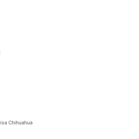
 Juárez
Cd. Juárez
hua
visa Chihuahua