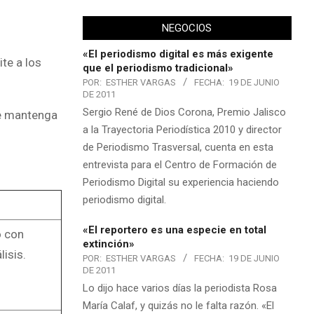
NEGOCIOS
«El periodismo digital es más exigente
te a los
que el periodismo tradicional»
POR:
ESTHER VARGAS
FECHA:
19 DE JUNIO
DE 2011
Sergio René de Dios Corona, Premio Jalisco
 se mantenga
a la Trayectoria Periodística 2010 y director
de Periodismo Trasversal, cuenta en esta
entrevista para el Centro de Formación de
Periodismo Digital su experiencia haciendo
periodismo digital.
«El reportero es una especie en total
o con
extinción»
lisis.
POR:
ESTHER VARGAS
FECHA:
19 DE JUNIO
DE 2011
Lo dijo hace varios días la periodista Rosa
María Calaf, y quizás no le falta razón. «El