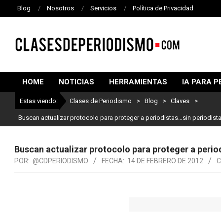
Blog
Nosotros
Servicios
Política de Privacidad
CLASES
DE
HOME
NOTICIAS
HERRAMIENTAS
IA PARA P
PERIODISMO
Estas viendo:
Clases de Periodismo
>
Blog
>
Claves
>
Lo mejor del p
Buscan actualizar protocolo para proteger a periodistas…sin periodist
Buscan actualizar protocolo para proteger a perio
POR:
@CDPERIODISMO
FECHA:
14 DE FEBRERO DE 2012
C