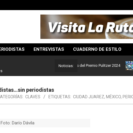
ERIODISTAS
ENTREVISTAS
CUADERNO DE ESTILO
eriodismo: Estos son los ganadores del Premio Pulitzer 2024
Usua
Noticias:
as
distas…sin periodistas
ATEGORÍAS:
CLAVES
ETIQUETAS:
CIUDAD JUAREZ
,
MÉXICO
,
PERI
Foto: Darío Dávila