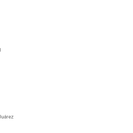
aga
d
iglo XIX
Juárez