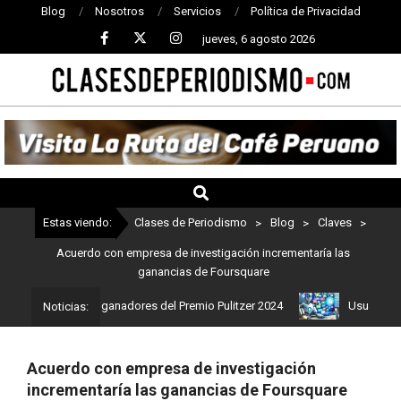
Blog
Nosotros
Servicios
Política de Privacidad
jueves, 6 agosto 2026
CLASES
DE
PERIODISMO
Estas viendo:
Clases de Periodismo
>
Blog
>
Claves
>
Acuerdo con empresa de investigación incrementaría las
ganancias de Foursquare
o: Estos son los ganadores del Premio Pulitzer 2024
Usuarios de 
Noticias:
Acuerdo con empresa de investigación
incrementaría las ganancias de Foursquare