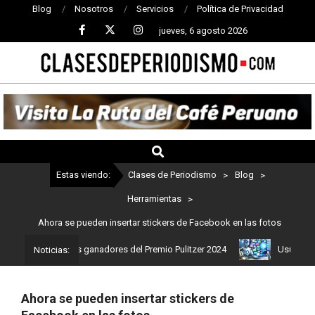
Blog
Nosotros
Servicios
Política de Privacidad
jueves, 6 agosto 2026
CLASES
DE
PERIODISMO
Estas viendo:
Clases de Periodismo
>
Blog
>
Herramientas
>
Ahora se pueden insertar stickers de Facebook en las fotos
o: Estos son los ganadores del Premio Pulitzer 2024
Usuarios de 
Noticias:
Ahora se pueden insertar stickers de