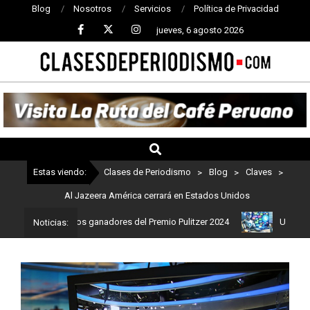
Blog
Nosotros
Servicios
Política de Privacidad
jueves, 6 agosto 2026
CLASES
DE
PERIODISMO
Estas viendo:
Clases de Periodismo
>
Blog
>
Claves
>
Al Jazeera América cerrará en Estados Unidos
mo: Estos son los ganadores del Premio Pulitzer 2024
Usuarios de
Noticias: