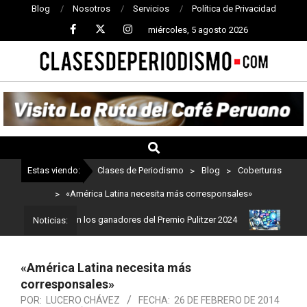
Blog
Nosotros
Servicios
Política de Privacidad
miércoles, 5 agosto 2026
CLASES
DE
PERIODISMO
Estas viendo:
Clases de Periodismo
>
Blog
>
Coberturas
>
«América Latina necesita más corresponsales»
dismo: Estos son los ganadores del Premio Pulitzer 2024
Usuarios
Noticias:
«América Latina necesita más
corresponsales»
POR:
LUCERO CHÁVEZ
FECHA:
26 DE FEBRERO DE 2014