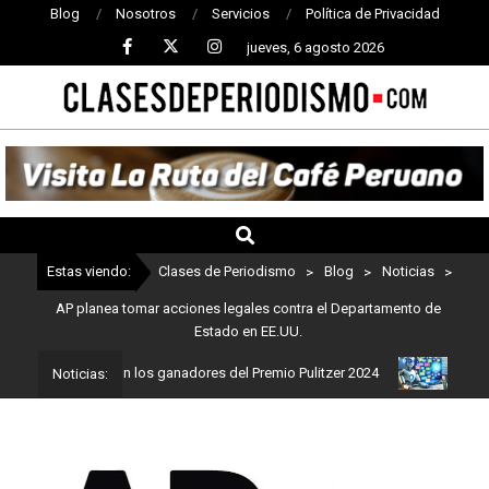
Blog
Nosotros
Servicios
Política de Privacidad
jueves, 6 agosto 2026
CLASES
DE
PERIODISMO
Estas viendo:
Clases de Periodismo
>
Blog
>
Noticias
>
AP planea tomar acciones legales contra el Departamento de
Estado en EE.UU.
dismo: Estos son los ganadores del Premio Pulitzer 2024
Usuarios
Noticias: