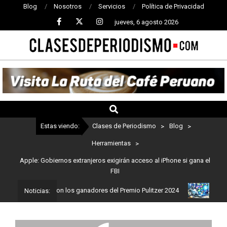
Blog
Nosotros
Servicios
Política de Privacidad
jueves, 6 agosto 2026
CLASES
DE
PERIODISMO
Estas viendo:
Clases de Periodismo
>
Blog
>
Herramientas
>
Apple: Gobiernos extranjeros exigirán acceso al iPhone si gana el
FBI
odismo: Estos son los ganadores del Premio Pulitzer 2024
Usuario
Noticias: