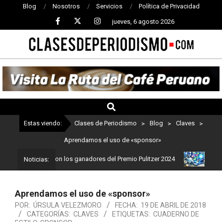
Blog
Nosotros
Servicios
Política de Privacidad
jueves, 6 agosto 2026
CLASES
DE
PERIODISMO
Estas viendo:
Clases de Periodismo
>
Blog
>
Claves
>
Aprendamos el uso de «sponsor»
iodismo: Estos son los ganadores del Premio Pulitzer 2024
Usuari
Noticias:
Aprendamos el uso de «sponsor»
POR:
ÚRSULA VELEZMORO
FECHA:
19 DE ABRIL DE 2018
CATEGORÍAS:
CLAVES
ETIQUETAS:
CUADERNO DE