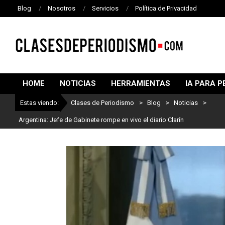
Blog
Nosotros
Servicios
Política de Privacidad
CLASES
DE
HOME
NOTICIAS
HERRAMIENTAS
IA PARA P
PERIODISMO
Estas viendo:
Clases de Periodismo
>
Blog
>
Noticias
>
Argentina: Jefe de Gabinete rompe en vivo el diario Clarín