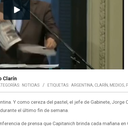
o Clarín
TEGORÍAS:
NOTICIAS
ETIQUETAS:
ARGENTINA
,
CLARÍN
,
MEDIOS
,
tina. Y como cereza del pastel, el jefe de Gabinete, Jorge C
 durante el último fin de semana.
onferencia de prensa que Capitanich brinda cada mañana en