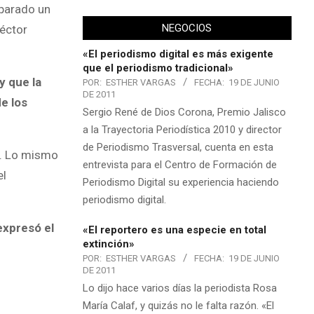
eparado un
NEGOCIOS
Héctor
«El periodismo digital es más exigente
que el periodismo tradicional»
y que la
POR:
ESTHER VARGAS
FECHA:
19 DE JUNIO
DE 2011
e los
Sergio René de Dios Corona, Premio Jalisco
a la Trayectoria Periodística 2010 y director
de Periodismo Trasversal, cuenta en esta
os. Lo mismo
entrevista para el Centro de Formación de
el
Periodismo Digital su experiencia haciendo
periodismo digital.
expresó el
«El reportero es una especie en total
extinción»
POR:
ESTHER VARGAS
FECHA:
19 DE JUNIO
DE 2011
Lo dijo hace varios días la periodista Rosa
María Calaf, y quizás no le falta razón. «El