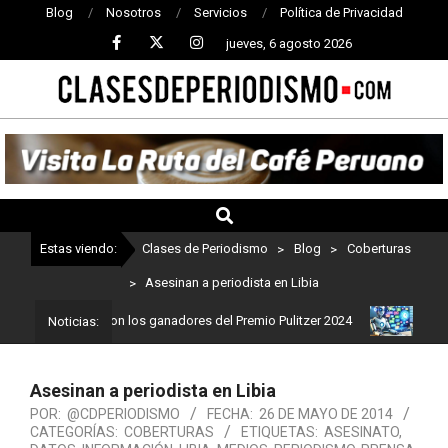
Blog
Nosotros
Servicios
Política de Privacidad
jueves, 6 agosto 2026
CLASES
DE
PERIODISMO
Estas viendo:
Clases de Periodismo
>
Blog
>
Coberturas
>
Asesinan a periodista en Libia
odismo: Estos son los ganadores del Premio Pulitzer 2024
Usuario
Noticias:
Asesinan a periodista en Libia
POR:
@CDPERIODISMO
FECHA:
26 DE MAYO DE 2014
CATEGORÍAS:
COBERTURAS
ETIQUETAS:
ASESINATO
,