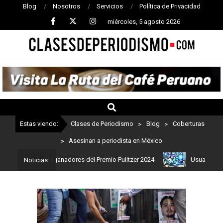
Blog
Nosotros
Servicios
Política de Privacidad
miércoles, 5 agosto 2026
CLASES
DE
PERIODISMO
Estas viendo:
Clases de Periodismo
>
Blog
>
Coberturas
>
Asesinan a periodista en México
 Estos son los ganadores del Premio Pulitzer 2024
Usuarios de Ch
Noticias: