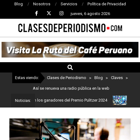
Blog
Nosotros
Servicios
Política de Privacidad
jueves, 6 agosto 2026
CLASES
DE
PERIODISMO
Estas viendo:
Clases de Periodismo
>
Blog
>
Claves
>
Así se renueva una radio pública en la web
ismo: Estos son los ganadores del Premio Pulitzer 2024
Usuarios 
Noticias: