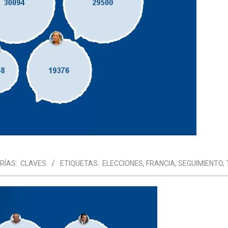
RÍAS:
CLAVES
ETIQUETAS:
ELECCIONES
,
FRANCIA
,
SEGUIMIENTO
,