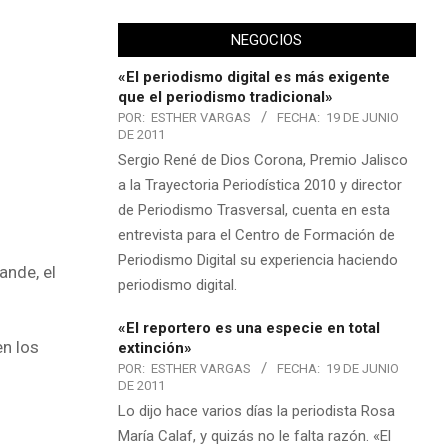
NEGOCIOS
«El periodismo digital es más exigente
que el periodismo tradicional»
POR:
ESTHER VARGAS
FECHA:
19 DE JUNIO
DE 2011
Sergio René de Dios Corona, Premio Jalisco
a la Trayectoria Periodística 2010 y director
de Periodismo Trasversal, cuenta en esta
entrevista para el Centro de Formación de
Periodismo Digital su experiencia haciendo
ande, el
periodismo digital.
«El reportero es una especie en total
n los
extinción»
POR:
ESTHER VARGAS
FECHA:
19 DE JUNIO
DE 2011
Lo dijo hace varios días la periodista Rosa
María Calaf, y quizás no le falta razón. «El