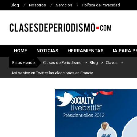
Blog
Nosotros
Servicios
Política de Privacidad
CLASES
DE
HOME
NOTICIAS
HERRAMIENTAS
IA PARA P
PERIODISMO
Estas viendo:
Clases de Periodismo
>
Blog
>
Claves
>
Así se vive en Twitter las elecciones en Francia