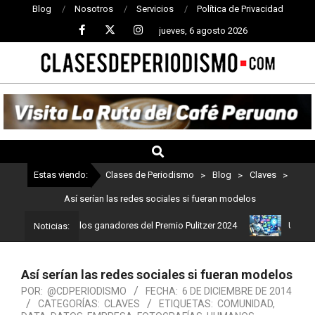
Blog
Nosotros
Servicios
Política de Privacidad
jueves, 6 agosto 2026
CLASES
DE
PERIODISMO
Estas viendo:
Clases de Periodismo
>
Blog
>
Claves
>
Así serían las redes sociales si fueran modelos
ismo: Estos son los ganadores del Premio Pulitzer 2024
Usuarios 
Noticias:
Así serían las redes sociales si fueran modelos
POR:
@CDPERIODISMO
FECHA:
6 DE DICIEMBRE DE 2014
CATEGORÍAS:
CLAVES
ETIQUETAS:
COMUNIDAD
,