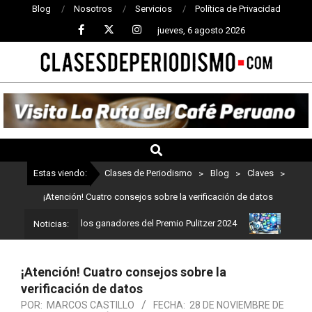
Blog
Nosotros
Servicios
Política de Privacidad
jueves, 6 agosto 2026
CLASES
DE
PERIODISMO
Estas viendo:
Clases de Periodismo
>
Blog
>
Claves
>
¡Atención! Cuatro consejos sobre la verificación de datos
smo: Estos son los ganadores del Premio Pulitzer 2024
Usuarios d
Noticias:
¡Atención! Cuatro consejos sobre la
verificación de datos
POR:
MARCOS CASTILLO
FECHA:
28 DE NOVIEMBRE DE