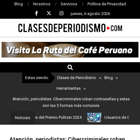
Blog
Nosotros
Servicios
Política de Privacidad
jueves, 6 agosto 2026
CLASES
DE
PERIODISMO
Estas viendo:
Clases de Periodismo
>
Blog
>
Herramientas
>
Atención, periodistas: Cibercriminales roban contraseñas y estas
son las 5 formas más comunes
los ganadores del Premio Pulitzer 2024
Usuarios de ChatGPT tend
Noticias:
Atención, periodistas: Cibercriminales roban