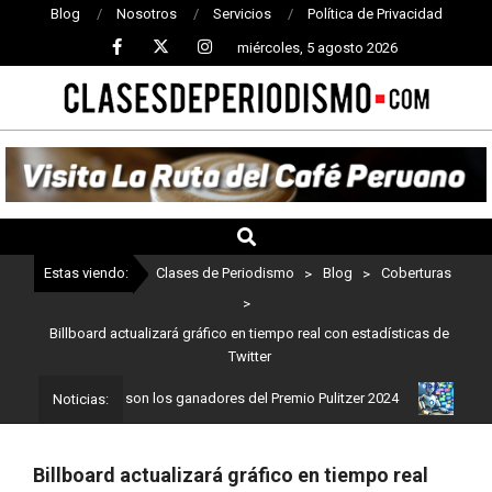
Blog
Nosotros
Servicios
Política de Privacidad
miércoles, 5 agosto 2026
CLASES
DE
PERIODISMO
Estas viendo:
Clases de Periodismo
>
Blog
>
Coberturas
>
Billboard actualizará gráfico en tiempo real con estadísticas de
Twitter
eriodismo: Estos son los ganadores del Premio Pulitzer 2024
Usua
Noticias:
Billboard actualizará gráfico en tiempo real