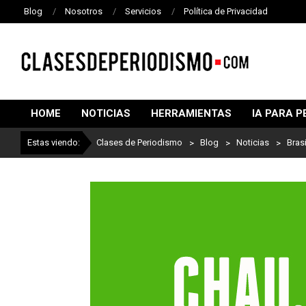
Blog
Nosotros
Servicios
Política de Privacidad
CLASES
DE
HOME
NOTICIAS
HERRAMIENTAS
IA PARA P
PERIODISMO
Estas viendo:
Clases de Periodismo
>
Blog
>
Noticias
>
Bras