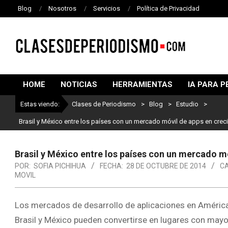
Blog
Nosotros
Servicios
Política de Privacidad
CLASES
DE
HOME
NOTICIAS
HERRAMIENTAS
IA PARA P
PERIODISMO
Estas viendo:
Clases de Periodismo
>
Blog
>
Estudio
>
Brasil y México entre los países con un mercado móvil de apps en crec
Brasil y México entre los países con un mercado m
POR:
SOFIA PICHIHUA
FECHA:
28 DE OCTUBRE DE 2014
CA
MOVIL
Los mercados de desarrollo de aplicaciones en América 
Brasil y México pueden convertirse en lugares con mayo