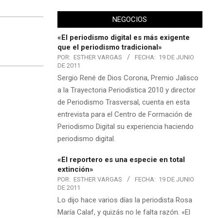
NEGOCIOS
«El periodismo digital es más exigente
que el periodismo tradicional»
POR:
ESTHER VARGAS
FECHA:
19 DE JUNIO
DE 2011
Sergio René de Dios Corona, Premio Jalisco
a la Trayectoria Periodística 2010 y director
de Periodismo Trasversal, cuenta en esta
entrevista para el Centro de Formación de
Periodismo Digital su experiencia haciendo
periodismo digital.
«El reportero es una especie en total
extinción»
POR:
ESTHER VARGAS
FECHA:
19 DE JUNIO
DE 2011
Lo dijo hace varios días la periodista Rosa
María Calaf, y quizás no le falta razón. «El