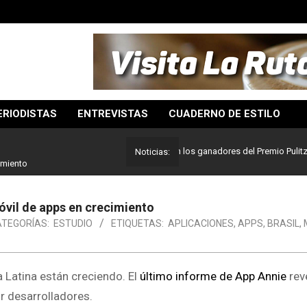
ERIODISTAS
ENTREVISTAS
CUADERNO DE ESTILO
Lo mejor del periodismo: Estos son los ganadores del Premio Pulitzer 202
Noticias:
imiento
óvil de apps en crecimiento
TEGORÍAS:
ESTUDIO
ETIQUETAS:
APLICACIONES
,
APPS
,
BRASIL
,
Latina están creciendo. El
último informe de App Annie
rev
r desarrolladores.