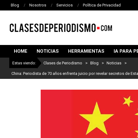
Blog
Nosotros
Servicios
Política de Privacidad
CLASES
DE
HOME
NOTICIAS
HERRAMIENTAS
IA PARA P
PERIODISMO
Estas viendo:
Clases de Periodismo
>
Blog
>
Noticias
>
China: Periodista de 70 años enfrenta juicio por revelar secretos de Est