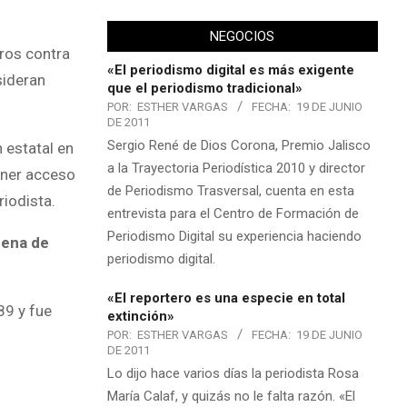
NEGOCIOS
bros contra
«El periodismo digital es más exigente
sideran
que el periodismo tradicional»
POR:
ESTHER VARGAS
FECHA:
19 DE JUNIO
DE 2011
Sergio René de Dios Corona, Premio Jalisco
 estatal en
a la Trayectoria Periodística 2010 y director
ener acceso
de Periodismo Trasversal, cuenta en esta
riodista.
entrevista para el Centro de Formación de
Periodismo Digital su experiencia haciendo
pena de
periodismo digital.
«El reportero es una especie en total
989 y fue
extinción»
POR:
ESTHER VARGAS
FECHA:
19 DE JUNIO
DE 2011
Lo dijo hace varios días la periodista Rosa
María Calaf, y quizás no le falta razón. «El