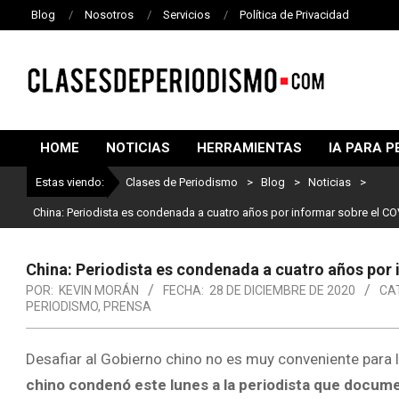
Blog
Nosotros
Servicios
Política de Privacidad
CLASES
DE
HOME
NOTICIAS
HERRAMIENTAS
IA PARA P
PERIODISMO
Estas viendo:
Clases de Periodismo
>
Blog
>
Noticias
>
China: Periodista es condenada a cuatro años por informar sobre el CO
China: Periodista es condenada a cuatro años por
POR:
KEVIN MORÁN
FECHA:
28 DE DICIEMBRE DE 2020
CA
PERIODISMO
,
PRENSA
Desafiar al Gobierno chino no es muy conveniente para 
chino condenó este lunes a la periodista que documen