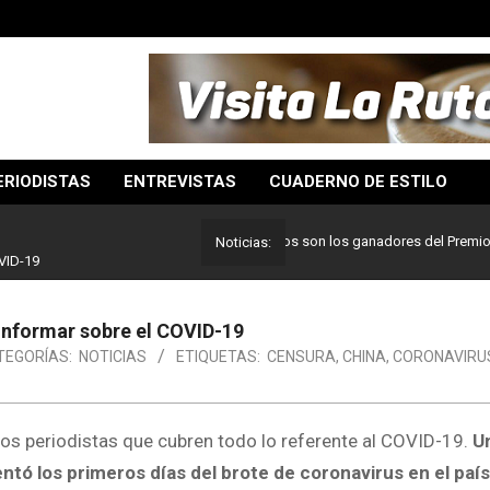
ERIODISTAS
ENTREVISTAS
CUADERNO DE ESTILO
Lo mejor del periodismo: Estos son los ganadores del Premio Pulitz
Noticias:
VID-19
 informar sobre el COVID-19
TEGORÍAS:
NOTICIAS
ETIQUETAS:
CENSURA
,
CHINA
,
CORONAVIRU
los periodistas que cubren todo lo referente al COVID-19.
Un
tó los primeros días del brote de coronavirus en el país