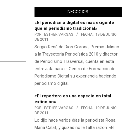
NEGOCIOS
«El periodismo digital es más exigente
que el periodismo tradicional»
POR:
ESTHER VARGAS
FECHA:
19 DE JUNIO
DE 2011
Sergio René de Dios Corona, Premio Jalisco
a la Trayectoria Periodística 2010 y director
de Periodismo Trasversal, cuenta en esta
entrevista para el Centro de Formación de
Periodismo Digital su experiencia haciendo
periodismo digital.
«El reportero es una especie en total
extinción»
POR:
ESTHER VARGAS
FECHA:
19 DE JUNIO
DE 2011
Lo dijo hace varios días la periodista Rosa
María Calaf, y quizás no le falta razón. «El