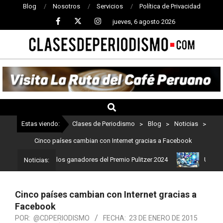
Blog
Nosotros
Servicios
Política de Privacidad
jueves, 6 agosto 2026
CLASES
DE
PERIODISMO
Estas viendo:
Clases de Periodismo
>
Blog
>
Noticias
>
Cinco países cambian con Internet gracias a Facebook
ismo: Estos son los ganadores del Premio Pulitzer 2024
Usuarios 
Noticias:
Cinco países cambian con Internet gracias a
Facebook
POR:
@CDPERIODISMO
FECHA:
23 DE ENERO DE 2015