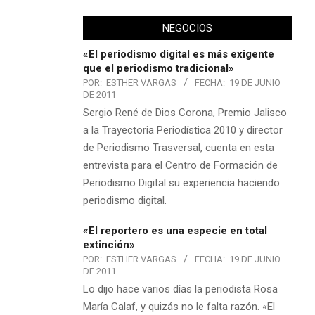
NEGOCIOS
«El periodismo digital es más exigente
que el periodismo tradicional»
POR:
ESTHER VARGAS
FECHA:
19 DE JUNIO
DE 2011
Sergio René de Dios Corona, Premio Jalisco
a la Trayectoria Periodística 2010 y director
de Periodismo Trasversal, cuenta en esta
entrevista para el Centro de Formación de
Periodismo Digital su experiencia haciendo
periodismo digital.
«El reportero es una especie en total
extinción»
POR:
ESTHER VARGAS
FECHA:
19 DE JUNIO
DE 2011
Lo dijo hace varios días la periodista Rosa
María Calaf, y quizás no le falta razón. «El