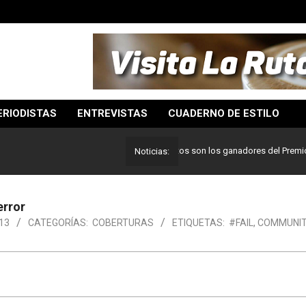
ERIODISTAS
ENTREVISTAS
CUADERNO DE ESTILO
Lo mejor del periodismo: Estos son los ganadores del Premio Pulitz
Noticias:
error
013
CATEGORÍAS:
COBERTURAS
ETIQUETAS:
#FAIL
,
COMMUNI