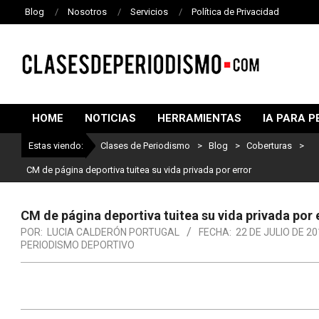
Blog
Nosotros
Servicios
Política de Privacidad
CLASES
DE
HOME
NOTICIAS
HERRAMIENTAS
IA PARA P
PERIODISMO
Estas viendo:
Clases de Periodismo
>
Blog
>
Coberturas
>
CM de página deportiva tuitea su vida privada por error
CM de página deportiva tuitea su vida privada por 
POR:
LUCIA CALDERÓN PORTUGAL
FECHA:
22 DE JULIO DE 2
PERIODISMO DEPORTIVO