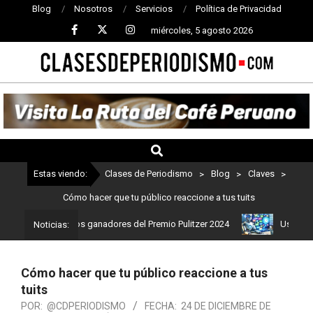
Blog
Nosotros
Servicios
Política de Privacidad
miércoles, 5 agosto 2026
CLASES
DE
PERIODISMO
Estas viendo:
Clases de Periodismo
>
Blog
>
Claves
>
Cómo hacer que tu público reaccione a tus tuits
mo: Estos son los ganadores del Premio Pulitzer 2024
Usuarios de
Noticias:
Cómo hacer que tu público reaccione a tus
tuits
POR:
@CDPERIODISMO
FECHA:
24 DE DICIEMBRE DE