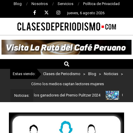
Blog
Nosotros
Servicios
Política de Privacidad
jueves, 6 agosto 2026
CLASES
DE
PERIODISMO
Estas viendo:
Clases de Periodismo
>
Blog
>
Noticias
>
Cómo los medios captan lectores mujeres
smo: Estos son los ganadores del Premio Pulitzer 2024
Usuarios d
Noticias: