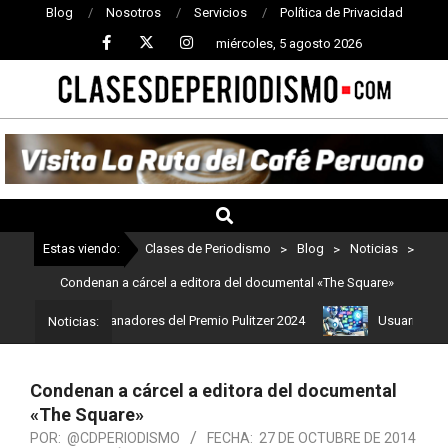
Blog
Nosotros
Servicios
Política de Privacidad
miércoles, 5 agosto 2026
CLASES
DE
PERIODISMO
Estas viendo:
Clases de Periodismo
>
Blog
>
Noticias
>
Condenan a cárcel a editora del documental «The Square»
Estos son los ganadores del Premio Pulitzer 2024
Usuarios de Ch
Noticias:
Condenan a cárcel a editora del documental
«The Square»
POR:
@CDPERIODISMO
FECHA:
27 DE OCTUBRE DE 2014