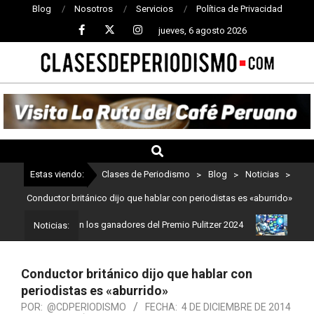
Blog
Nosotros
Servicios
Política de Privacidad
jueves, 6 agosto 2026
CLASES
DE
PERIODISMO
Estas viendo:
Clases de Periodismo
>
Blog
>
Noticias
>
Conductor británico dijo que hablar con periodistas es «aburrido»
dismo: Estos son los ganadores del Premio Pulitzer 2024
Usuarios
Noticias:
Conductor británico dijo que hablar con
periodistas es «aburrido»
POR:
@CDPERIODISMO
FECHA:
4 DE DICIEMBRE DE 2014