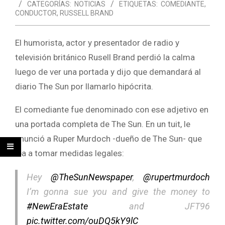
CATEGORÍAS:
NOTICIAS
ETIQUETAS:
COMEDIANTE
,
CONDUCTOR
,
RUSSELL BRAND
El humorista, actor y presentador de radio y
televisión británico Rusell Brand perdió la calma
luego de ver una portada y dijo que demandará al
diario The Sun por llamarlo hipócrita.
El comediante fue denominado con ese adjetivo en
una portada completa de The Sun. En un tuit, le
anunció a Ruper Murdoch -dueño de The Sun- que
iba a tomar medidas legales:
Hey
@TheSunNewspaper
,
@rupertmurdoch
I’m gonna sue you and give the money to
#NewEraEstate
and JFT96
pic.twitter.com/ouDQ5kY9lC