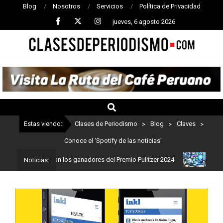
Blog
Nosotros
Servicios
Política de Privacidad
jueves, 6 agosto 2026
CLASES
DE
PERIODISMO
Estas viendo:
Clases de Periodismo
>
Blog
>
Claves
>
Conoce el ‘Spotify de las noticias’
odismo: Estos son los ganadores del Premio Pulitzer 2024
Usuario
Noticias: