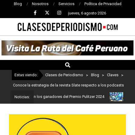
Blog
Nosotros
Servicios
Política de Privacidad
jueves, 6 agosto 2026
CLASES
DE
PERIODISMO
Estas viendo:
Clases de Periodismo
>
Blog
>
Claves
>
Conoce la estrategia de la revista Slate respecto a los podcasts
dismo: Estos son los ganadores del Premio Pulitzer 2024
Usuarios
Noticias: