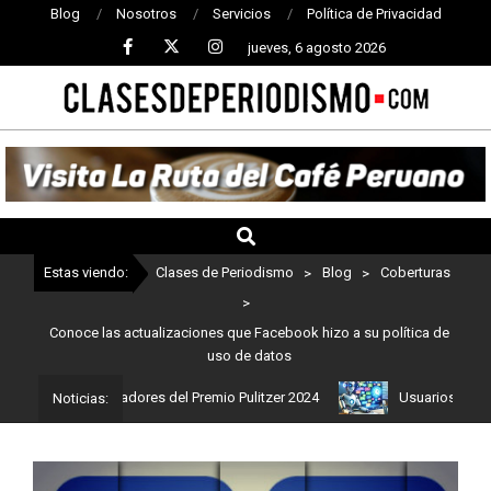
Blog
Nosotros
Servicios
Política de Privacidad
jueves, 6 agosto 2026
CLASES
DE
PERIODISMO
Estas viendo:
Clases de Periodismo
>
Blog
>
Coberturas
>
Conoce las actualizaciones que Facebook hizo a su política de
uso de datos
s son los ganadores del Premio Pulitzer 2024
Usuarios de ChatGP
Noticias: