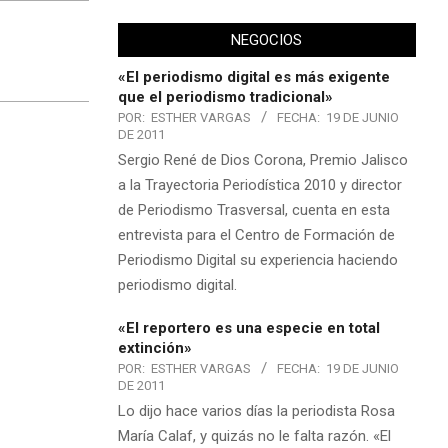
NEGOCIOS
«El periodismo digital es más exigente
que el periodismo tradicional»
POR:
ESTHER VARGAS
FECHA:
19 DE JUNIO
DE 2011
Sergio René de Dios Corona, Premio Jalisco
a la Trayectoria Periodística 2010 y director
de Periodismo Trasversal, cuenta en esta
entrevista para el Centro de Formación de
Periodismo Digital su experiencia haciendo
periodismo digital.
«El reportero es una especie en total
extinción»
POR:
ESTHER VARGAS
FECHA:
19 DE JUNIO
DE 2011
Lo dijo hace varios días la periodista Rosa
María Calaf, y quizás no le falta razón. «El