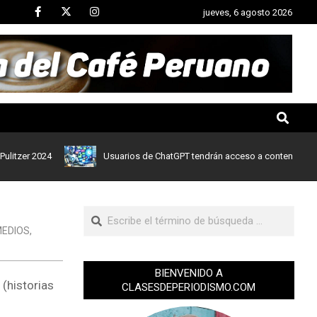
jueves, 6 agosto 2026
r 2024
Usuarios de ChatGPT tendrán acceso a contenidos de notic
EDIOS
,
BIENVENIDO A
 (historias
CLASESDEPERIODISMO.COM