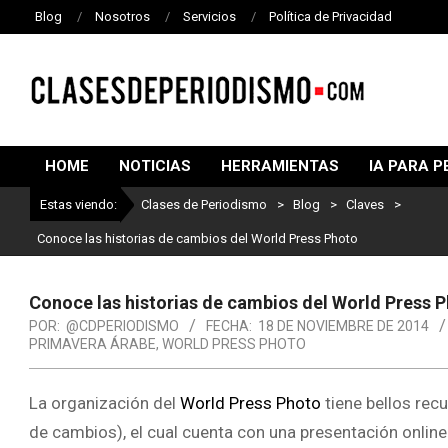
Blog
Nosotros
Servicios
Política de Privacidad
CLASES
DE
HOME
NOTICIAS
HERRAMIENTAS
IA PARA P
PERIODISMO
Estas viendo:
Clases de Periodismo
>
Blog
>
Claves
>
Conoce las historias de cambios del World Press Photo
Conoce las historias de cambios del World Press 
POR:
@CDPERIODISMO
FECHA:
18 DE NOVIEMBRE DE 2014
PRIMAVERA ÁRABE
,
WORLD PRESS PHOTO
La organización del
World Press Photo
tiene bellos rec
de cambios), el cual cuenta con una presentación online 